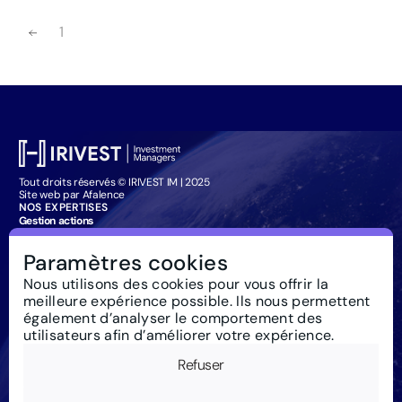
1
Tout droits réservés © IRIVEST IM | 2025
Site web par Afalence
NOS EXPERTISES
Gestion actions
Gestion obligataire
Management Company Services
Paramètres cookies
Particuliers : souscription
IRIVEST IM
Nous utilisons des cookies pour vous offrir la
À propos
meilleure expérience possible. Ils nous permettent
Investissement responsable
Actualités
également d’analyser le comportement des
Règlementation
utilisateurs afin d’améliorer votre expérience.
Nous contacter
Glossaire
Refuser
Newsletter
Mentions Légales
Cookies