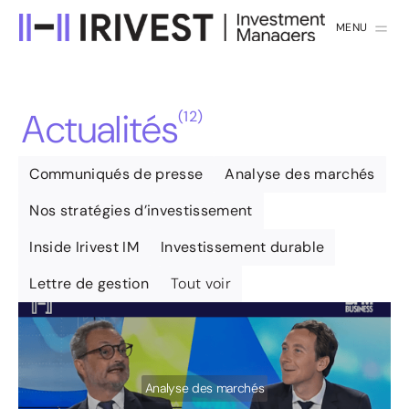
MENU
FERMER
A
c
t
u
a
l
i
t
é
s
(
12
)
Communiqués de presse
Analyse des marchés
Nos stratégies d’investissement
Inside Irivest IM
Investissement durable
Lettre de gestion
Tout voir
Analyse des marchés