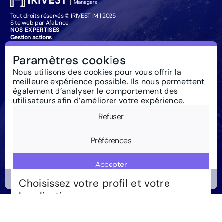
Tout droits réservés © IRIVEST IM | 2025
Site web par Afalence
NOS EXPERTISES
Gestion actions
Gestion obligataire
Management Company Services
Paramètres cookies
Particuliers : souscription
IRIVEST IM
Nous utilisons des cookies pour vous offrir la
À propos
meilleure expérience possible. Ils nous permettent
Investissement responsable
Actualités
également d’analyser le comportement des
Règlementation
utilisateurs afin d’améliorer votre expérience.
Nous contacter
Glossaire
Refuser
Newsletter
Mentions Légales
Cookies
Préférences
Accepter
Choisissez votre profil et votre
localisation
Fonctionnalités
Pays
Analyses
Luxembourg
Suisse
Royaume-Uni
France