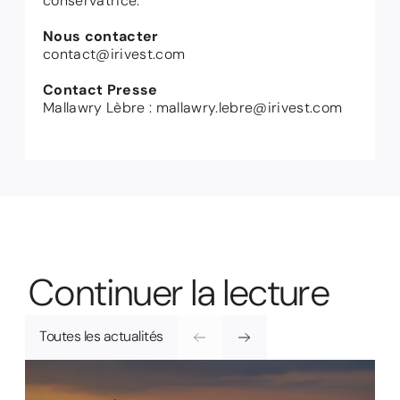
conservatrice.
Nous contacter
contact@irivest.com
Contact Presse
Mallawry Lèbre : mallawry.lebre@irivest.com
C
o
n
t
i
n
u
e
r
l
a
l
e
c
t
u
r
e
Toutes les actualités