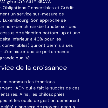
A
M
g
è
r
e
D
Y
N
A
S
T
Y
S
I
C
A
V
,
n
O
b
l
i
g
a
t
i
o
n
s
C
o
n
v
e
r
t
i
b
l
e
s
e
t
C
r
é
d
i
t
m
e
n
t
u
n
s
e
r
v
i
c
e
s
u
r
-
m
e
s
u
r
e
d
e
u
L
u
x
e
m
b
o
u
r
g
.
S
o
n
a
p
p
r
o
c
h
e
s
e
o
n
n
o
n
-
b
e
n
c
h
m
a
r
k
é
e
f
o
n
d
é
e
s
u
r
d
e
s
o
c
e
s
s
u
s
d
e
s
é
l
e
c
t
i
o
n
b
o
t
t
o
m
-
u
p
e
t
u
n
e
d
e
l
t
a
i
n
f
é
r
i
e
u
r
à
4
0
%
p
o
u
r
l
e
s
s
c
o
n
v
e
r
t
i
b
l
e
s
)
q
u
i
o
n
t
p
e
r
m
i
s
à
s
e
s
e
r
d
’
u
n
h
i
s
t
o
r
i
q
u
e
d
e
p
e
r
f
o
r
m
a
n
c
e
g
r
a
n
d
e
q
u
a
l
i
t
é
.
r
v
i
c
e
d
e
l
a
c
r
o
i
s
s
a
n
c
e
e
e
n
c
o
m
m
u
n
l
e
s
f
o
n
c
t
i
o
n
s
e
r
v
a
n
t
l
’
A
D
N
q
u
i
a
f
a
i
t
l
e
s
u
c
c
è
s
d
e
c
e
s
m
e
n
t
a
i
r
e
s
.
A
i
n
s
i
,
l
e
s
p
h
i
l
o
s
o
p
h
i
e
s
p
e
s
e
t
l
e
s
o
u
t
i
l
s
d
e
g
e
s
t
i
o
n
d
e
m
e
u
r
e
n
t
s
o
c
i
é
t
é
d
i
s
p
o
s
e
r
a
d
e
m
o
y
e
n
s
a
c
c
r
u
s