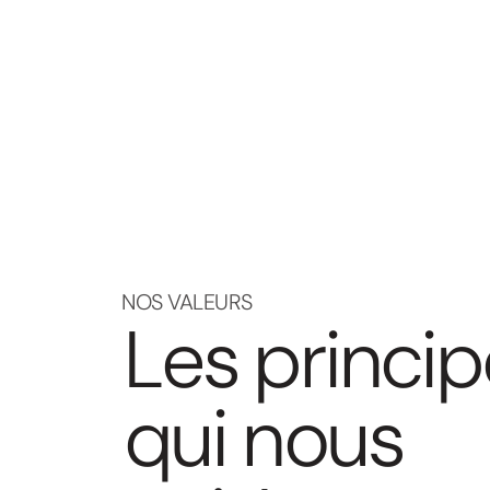
NOS VALEURS
L
e
s
p
r
i
n
c
i
p
q
u
i
n
o
u
s