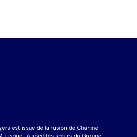
g
e
r
s
e
s
t
i
s
s
u
e
d
e
l
a
f
u
s
i
o
n
d
e
C
h
a
h
i
n
e
M
,
j
u
s
q
u
e
-
l
à
s
o
c
i
é
t
é
s
s
œ
u
r
s
d
u
G
r
o
u
p
e