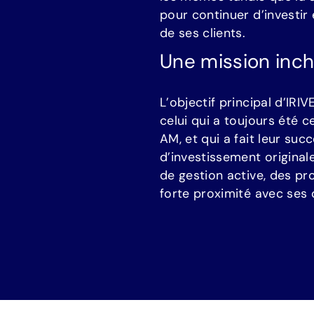
p
o
u
r
c
o
n
t
i
n
u
e
r
d
’
i
n
v
e
s
t
i
r
d
e
s
e
s
c
l
i
e
n
t
s
.
U
n
e
m
i
s
s
i
o
n
i
n
c
L
’
o
b
j
e
c
t
i
f
p
r
i
n
c
i
p
a
l
d
’
I
R
I
V
c
e
l
u
i
q
u
i
a
t
o
u
j
o
u
r
s
é
t
é
c
A
M
,
e
t
q
u
i
a
f
a
i
t
l
e
u
r
s
u
c
c
d
’
i
n
v
e
s
t
i
s
s
e
m
e
n
t
o
r
i
g
i
n
a
l
d
e
g
e
s
t
i
o
n
a
c
t
i
v
e
,
d
e
s
p
r
f
o
r
t
e
p
r
o
x
i
m
i
t
é
a
v
e
c
s
e
s