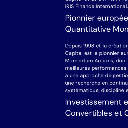
I
R
I
S
F
i
n
a
n
c
e
I
n
t
e
r
n
a
t
i
o
n
a
l
P
i
o
n
n
i
e
r
e
u
r
o
p
é
Q
u
a
n
t
i
t
a
t
i
v
e
M
o
D
e
p
u
i
s
1
9
9
8
e
t
l
a
c
r
é
a
t
i
o
C
a
p
i
t
a
l
e
s
t
l
e
p
i
o
n
n
i
e
r
e
u
M
o
m
e
n
t
u
m
A
c
t
i
o
n
s
,
d
o
n
t
m
e
i
l
l
e
u
r
e
s
p
e
r
f
o
r
m
a
n
c
e
s
à
u
n
e
a
p
p
r
o
c
h
e
d
e
g
e
s
t
i
u
n
e
r
e
c
h
e
r
c
h
e
e
n
c
o
n
t
i
n
u
s
y
s
t
é
m
a
t
i
q
u
e
,
d
i
s
c
i
p
l
i
n
é
I
n
v
e
s
t
i
s
s
e
m
e
n
t
C
o
n
v
e
r
t
i
b
l
e
s
e
t