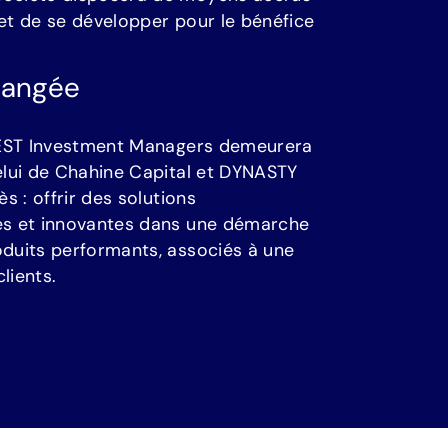
e
t
d
e
s
e
d
é
v
e
l
o
p
p
e
r
p
o
u
r
l
e
b
é
n
é
f
i
c
e
h
a
n
g
é
e
E
S
T
I
n
v
e
s
t
m
e
n
t
M
a
n
a
g
e
r
s
d
e
m
e
u
r
e
r
a
e
l
u
i
d
e
C
h
a
h
i
n
e
C
a
p
i
t
a
l
e
t
D
Y
N
A
S
T
Y
è
s
:
o
f
f
r
i
r
d
e
s
s
o
l
u
t
i
o
n
s
e
s
e
t
i
n
n
o
v
a
n
t
e
s
d
a
n
s
u
n
e
d
é
m
a
r
c
h
e
o
d
u
i
t
s
p
e
r
f
o
r
m
a
n
t
s
,
a
s
s
o
c
i
é
s
à
u
n
e
c
l
i
e
n
t
s
.