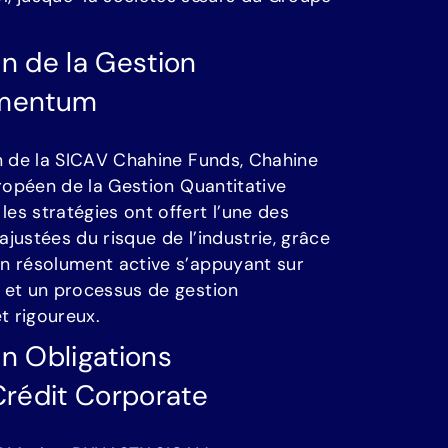
.
e
n
d
e
l
a
G
e
s
t
i
o
n
m
e
n
t
u
m
n
d
e
l
a
S
I
C
A
V
C
h
a
h
i
n
e
F
u
n
d
s
,
C
h
a
h
i
n
e
r
o
p
é
e
n
d
e
l
a
G
e
s
t
i
o
n
Q
u
a
n
t
i
t
a
t
i
v
e
l
e
s
s
t
r
a
t
é
g
i
e
s
o
n
t
o
f
f
e
r
t
l
’
u
n
e
d
e
s
a
j
u
s
t
é
e
s
d
u
r
i
s
q
u
e
d
e
l
’
i
n
d
u
s
t
r
i
e
,
g
r
â
c
e
o
n
r
é
s
o
l
u
m
e
n
t
a
c
t
i
v
e
s
’
a
p
p
u
y
a
n
t
s
u
r
e
t
u
n
p
r
o
c
e
s
s
u
s
d
e
g
e
s
t
i
o
n
e
t
r
i
g
o
u
r
e
u
x
.
e
n
O
b
l
i
g
a
t
i
o
n
s
C
r
é
d
i
t
C
o
r
p
o
r
a
t
e