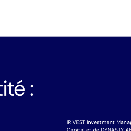
ité :
I
R
I
V
E
S
T
I
n
v
e
s
t
m
e
n
t
M
a
n
a
C
a
p
i
t
a
l
e
t
d
e
D
Y
N
A
S
T
Y
A