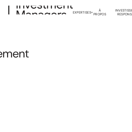
À
INVESTIS
EXPERTISES
PROPOS
RESPONS
e
m
e
n
t
Gestion Obligataire
M