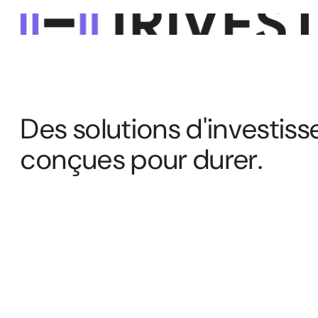
D
e
s
s
o
l
u
t
i
o
n
s
d
'
i
n
v
e
s
t
i
s
s
c
o
n
ç
u
e
s
p
o
u
r
d
u
r
e
r
.
Gestion Actions