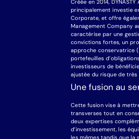
C
r
é
é
e
e
n
2
0
1
4
,
D
Y
N
A
S
T
Y
p
r
i
n
c
i
p
a
l
e
m
e
n
t
i
n
v
e
s
t
i
e
e
C
o
r
p
o
r
a
t
e
,
e
t
o
f
f
r
e
é
g
a
l
e
M
a
n
a
g
e
m
e
n
t
C
o
m
p
a
n
y
a
c
a
r
a
c
t
é
r
i
s
e
p
a
r
u
n
e
g
e
s
t
i
c
o
n
v
i
c
t
i
o
n
s
f
o
r
t
e
s
,
u
n
p
r
a
p
p
r
o
c
h
e
c
o
n
s
e
r
v
a
t
r
i
c
e
(
p
o
r
t
e
f
e
u
i
l
l
e
s
d
’
o
b
l
i
g
a
t
i
o
n
i
n
v
e
s
t
i
s
s
e
u
r
s
d
e
b
é
n
é
f
i
c
i
a
j
u
s
t
é
e
d
u
r
i
s
q
u
e
d
e
t
r
è
s
U
n
e
f
u
s
i
o
n
a
u
s
e
C
e
t
t
e
f
u
s
i
o
n
v
i
s
e
à
m
e
t
t
r
t
r
a
n
s
v
e
r
s
e
s
t
o
u
t
e
n
c
o
n
s
d
e
u
x
e
x
p
e
r
t
i
s
e
s
c
o
m
p
l
é
d
’
i
n
v
e
s
t
i
s
s
e
m
e
n
t
,
l
e
s
é
q
u
i
l
e
s
m
ê
m
e
s
t
a
n
d
i
s
q
u
e
l
a