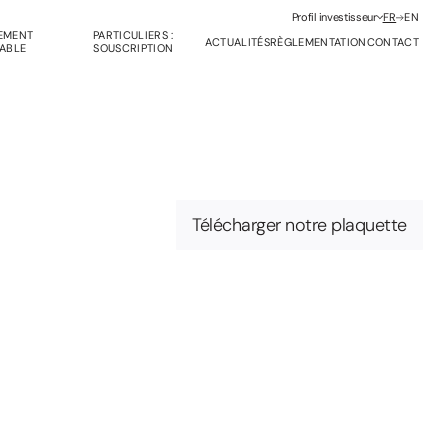
Profil investisseur
FR
EN
SEMENT
PARTICULIERS :
ACTUALITÉS
RÈGLEMENTATION
CONTACT
ABLE
SOUSCRIPTION
Télécharger notre plaquette
anagement Company Services