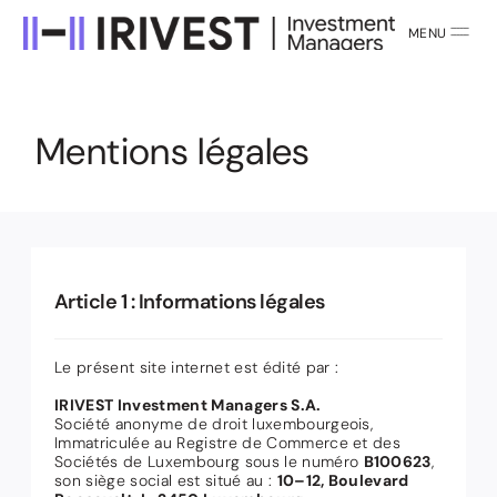
MENU
FERMER
M
e
n
t
i
o
n
s
l
é
g
a
l
e
s
Article 1 : Informations légales
Le présent site internet est édité par :
IRIVEST Investment Managers S.A.
Société anonyme de droit luxembourgeois,
Immatriculée au Registre de Commerce et des
Sociétés de Luxembourg sous le numéro
B100623
,
son siège social est situé au :
10–12, Boulevard