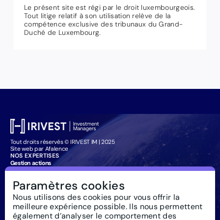
Le présent site est régi par le droit luxembourgeois.
Tout litige relatif à son utilisation relève de la
compétence exclusive des tribunaux du Grand-
Duché de Luxembourg.
Tout droits réservés © IRIVEST IM | 2025
Site web par Afalence
NOS EXPERTISES
Gestion actions
Gestion obligataire
Management Company Services
Paramètres cookies
Particuliers : souscription
IRIVEST IM
Nous utilisons des cookies pour vous offrir la
À propos
meilleure expérience possible. Ils nous permettent
Investissement responsable
Actualités
également d’analyser le comportement des