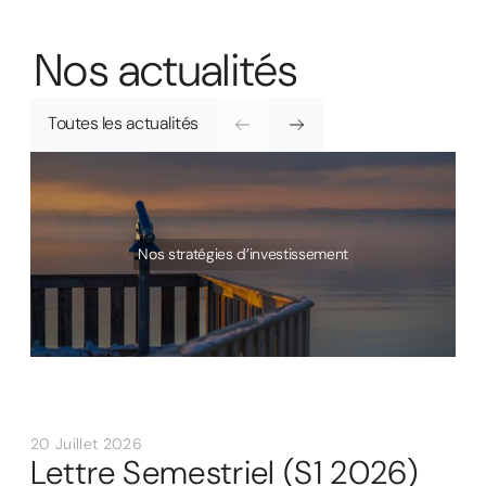
N
o
s
a
c
t
u
a
l
i
t
é
s
Toutes les actualités
Nos stratégies d’investissement
20 Juillet 2026
Lettre Semestriel (S1 2026)