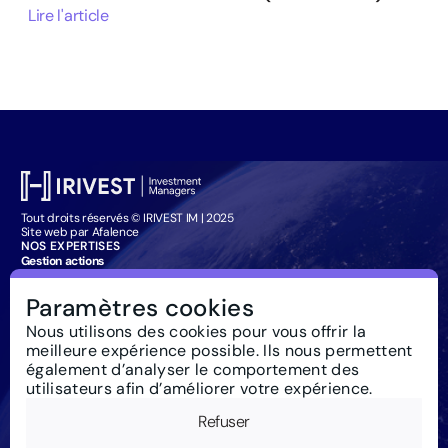
Lire l'article
Tout droits réservés © IRIVEST IM | 2025
Site web par Afalence
NOS EXPERTISES
Gestion actions
Gestion obligataire
Management Company Services
Paramètres cookies
Particuliers : souscription
IRIVEST IM
Nous utilisons des cookies pour vous offrir la
À propos
meilleure expérience possible. Ils nous permettent
Investissement responsable
Actualités
également d’analyser le comportement des
Règlementation
utilisateurs afin d’améliorer votre expérience.
Nous contacter
Glossaire
Refuser
Newsletter
Mentions Légales