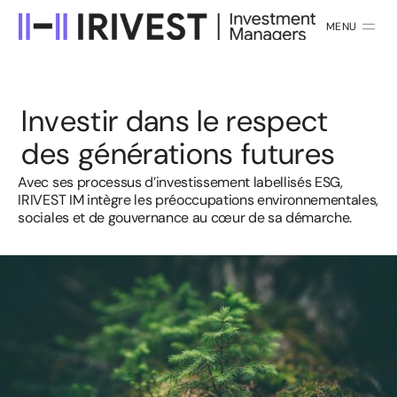
MENU
FERMER
I
n
v
e
s
t
i
r
d
a
n
s
l
e
r
e
s
p
e
c
t
d
e
s
g
é
n
é
r
a
t
i
o
n
s
f
u
t
u
r
e
s
Avec ses processus d’investissement labellisés ESG,
IRIVEST IM
intègre les préoccupations environnementales,
sociales et de
gouvernance au cœur de sa démarche.