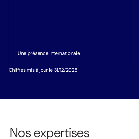
Une présence internationale
Chiffres mis à jour le 31/12/2025
N
o
s
e
x
p
e
r
t
i
s
e
s