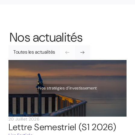
N
o
s
a
c
t
u
a
l
i
t
é
s
Toutes les actualités
Nos stratégies d’investissement
20 Juillet 2026
Lettre Semestriel (S1 2026)