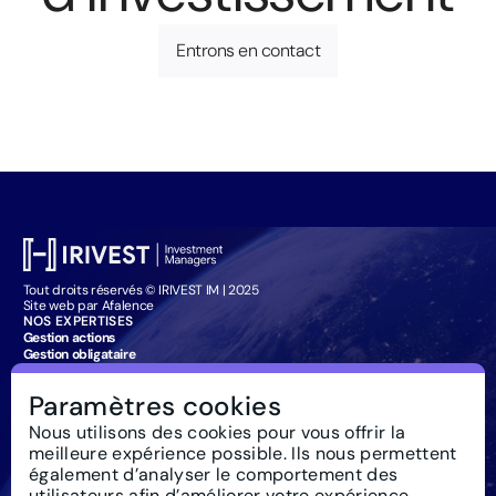
Entrons en contact
Tout droits réservés © IRIVEST IM | 2025
Site web par Afalence
NOS EXPERTISES
Gestion actions
Gestion obligataire
Management Company Services
Particuliers : souscription
Paramètres cookies
IRIVEST IM
À propos
Nous utilisons des cookies pour vous offrir la
Investissement
meilleure expérience possible. Ils nous permettent
responsable
Actualités
également d’analyser le comportement des
Règlementation
utilisateurs afin d’améliorer votre expérience.