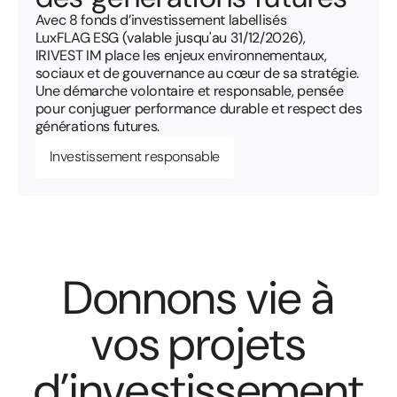
Avec 8 fonds d’investissement labellisés
LuxFLAG ESG (valable jusqu'au 31/12/2026),
IRIVEST IM place les enjeux environnementaux,
sociaux et de gouvernance au cœur de sa stratégie.
Une démarche volontaire et responsable, pensée
pour conjuguer performance durable et respect des
générations futures.
Investissement responsable
D
o
n
n
o
n
s
v
i
e
à
v
o
s
p
r
o
j
e
t
s
d
’
i
n
v
e
s
t
i
s
s
e
m
e
n
t