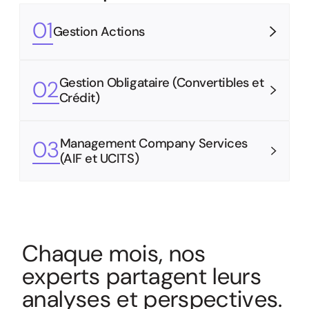
01
Gestion Actions
Gestion Obligataire (Convertibles et
02
Crédit)
Management Company Services
03
(AIF et UCITS)
C
h
a
q
u
e
m
o
i
s
,
n
o
s
e
x
p
e
r
t
s
p
a
r
t
a
g
e
n
t
l
e
u
r
s
a
n
a
l
y
s
e
s
e
t
p
e
r
s
p
e
c
t
i
v
e
s
.