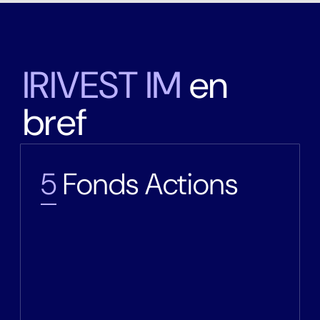
I
R
I
V
E
S
T
I
M
e
n
b
r
e
f
5
Fonds Actions