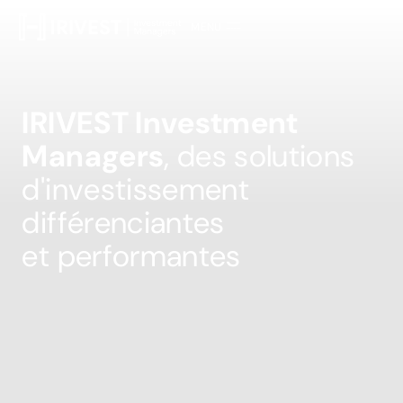
MENU
FERMER
I
R
I
V
E
S
T
I
n
v
e
s
t
m
e
n
t
M
a
n
a
g
e
r
s
,
d
e
s
s
o
l
u
t
i
o
n
s
d
'
i
n
v
e
s
t
i
s
s
e
m
e
n
t
d
i
f
f
é
r
e
n
c
i
a
n
t
e
s
e
t
p
e
r
f
o
r
m
a
n
t
e
s