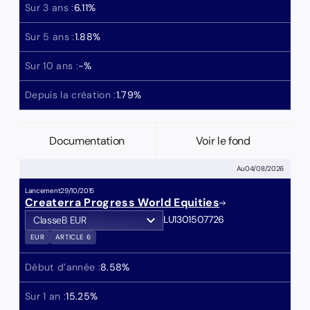
Sur 3 ans :
6.11
%
Sur 5 ans :
1.88
%
Sur 10 ans :
-
%
Depuis la création :
1.79
%
Documentation
Voir le fond
Au
04/08/2026
Lancement
29/10/2015
Createrra Progress World Equities
LU1301507726
Classe
B EUR
EUR
ARTICLE 6
Début d’année :
8.58
%
Sur 1 an :
15.25
%