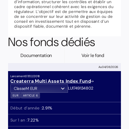
d’information, structurer les contrôles et établir un
cadre opérationnel cohérent avec les exigences du
régulateur. L’objectif est de permettre aux équipes
de se concentrer sur leur activité de gestion ou de
conseil en investissement tout en disposant d’un
dispositif fiable, documenté et pérenne.
Nos fonds dédiés
Documentation
Voir le fond
Au
04/08/2026
Lancement
07/02/2018
Createrra Multi Assets Index Fund
LU1749134802
Classe
M EUR
Classe
J EUR
EUR
ARTICLE 6
Début d’année :
2.91
%
Sur 1 an :
7.22
%