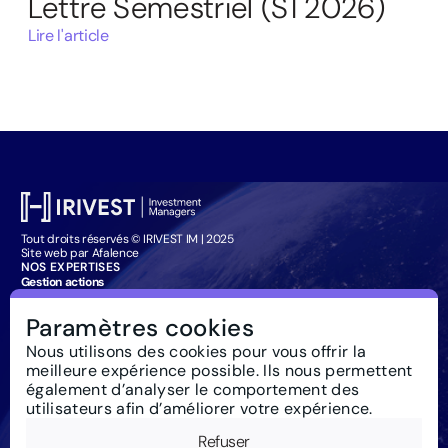
Lettre Semestriel (S1 2026)
Lire l'article
Tout droits réservés © IRIVEST IM | 2025
Site web par Afalence
NOS EXPERTISES
Gestion actions
Gestion obligataire
Management Company Services
Paramètres cookies
Particuliers : souscription
IRIVEST IM
Nous utilisons des cookies pour vous offrir la
À propos
meilleure expérience possible. Ils nous permettent
Investissement responsable
Actualités
également d’analyser le comportement des
Règlementation
utilisateurs afin d’améliorer votre expérience.
Nous contacter
Glossaire
Refuser
Newsletter