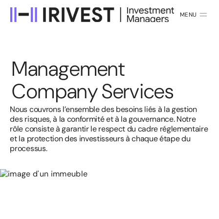
MENU
FERMER
M
a
n
a
g
e
m
e
n
t
C
o
m
p
a
n
y
S
e
r
v
i
c
e
s
Nous couvrons l’ensemble des besoins liés à la gestion
des risques,
à la conformité et à la gouvernance. Notre
rôle consiste à garantir le
respect du cadre réglementaire
et la protection des investisseurs
à chaque étape du
processus.