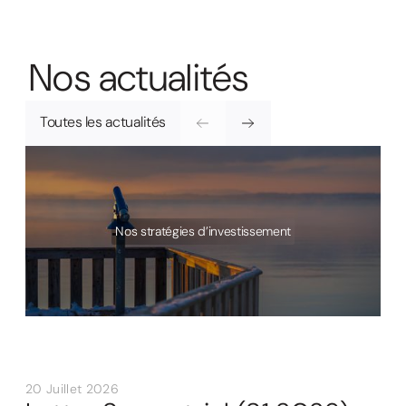
N
o
s
a
c
t
u
a
l
i
t
é
s
Toutes les actualités
Nos stratégies d’investissement
20 Juillet 2026