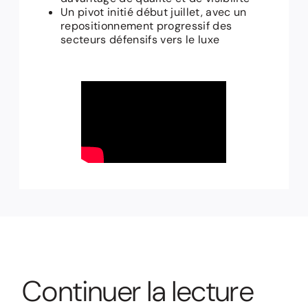
Un pivot initié début juillet, avec un
repositionnement progressif des
secteurs défensifs vers le luxe
C
o
n
t
i
n
u
e
r
l
a
l
e
c
t
u
r
e