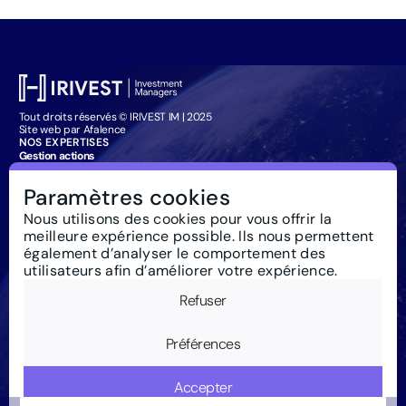
Tout droits réservés © IRIVEST IM | 2025
Site web par Afalence
NOS EXPERTISES
Gestion actions
Gestion obligataire
Management Company Services
Paramètres cookies
Particuliers : souscription
IRIVEST IM
Nous utilisons des cookies pour vous offrir la
À propos
meilleure expérience possible. Ils nous permettent
Investissement responsable
Actualités
également d’analyser le comportement des
Règlementation
utilisateurs afin d’améliorer votre expérience.
Nous contacter
Glossaire
Refuser
Newsletter
Mentions Légales
Cookies
Préférences
Accepter