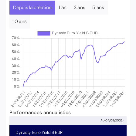
Depuis la création
1 an
3 ans
5 ans
10 ans
Performances annualisées
Au
(
04/08/2026
)
Dynasty Euro Yield
B EUR