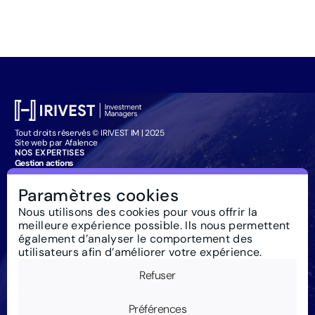
Tout droits réservés © IRIVEST IM | 2025
Site web par Afalence
NOS EXPERTISES
Gestion actions
Gestion obligataire
Management Company Services
Paramètres cookies
Particuliers : souscription
IRIVEST IM
Nous utilisons des cookies pour vous offrir la
À propos
meilleure expérience possible. Ils nous permettent
Investissement responsable
Actualités
également d’analyser le comportement des
Règlementation
utilisateurs afin d’améliorer votre expérience.
Nous contacter
Glossaire
Refuser
Newsletter
Mentions Légales
Cookies
Préférences