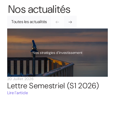
N
o
s
a
c
t
u
a
l
i
t
é
s
Toutes les actualités
Nos stratégies d’investissement
20 Juillet 2026
Lettre Semestriel (S1 2026)
Lire l'article