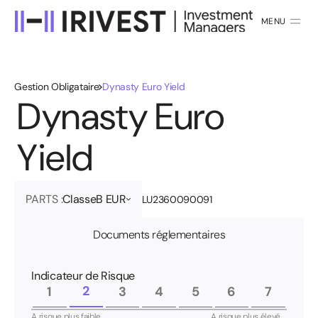
MENU
FERMER
Gestion Obligataire
Dynasty Euro Yield
D
y
n
a
s
t
y
E
u
r
o
Y
i
e
l
d
PARTS :
Classe
B EUR
LU2360090091
Documents réglementaires
Indicateur de Risque
2
1
3
4
5
6
7
A risque plus faible,
A risque plus élevé,