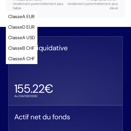
rendement potentiellement plus
rendement potentiellement plus
faible
élevé
Classe
A EUR
Classe
D EUR
Classe
A USD
Valeur liquidative
Classe
B CHF
Classe
A CHF
155.22
€
Au (
04/08/2026
)
Actif net du fonds