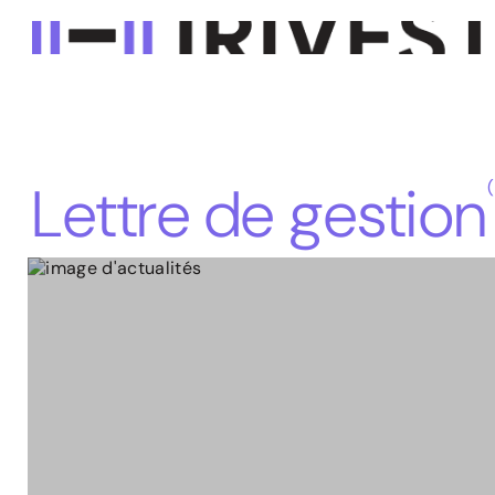
L
e
t
t
r
e
d
e
g
e
s
t
i
o
n
(
Gestion Actions