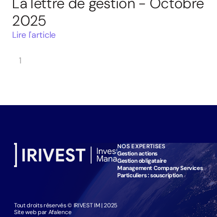
La lettre de gestion - Octobre
2025
Lire l'article
1
NOS EXPERTISES
Gestion actions
Gestion obligataire
Management Company Services
Particuliers : souscription
Tout droits réservés © IRIVEST IM | 2025
Site web par Afalence