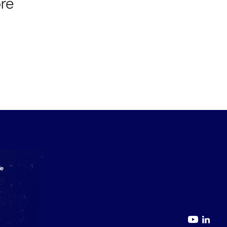
bre
le