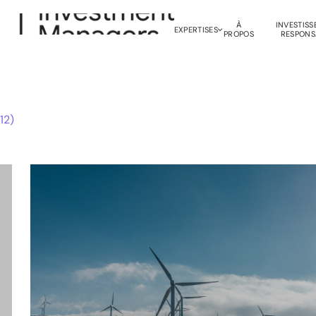
À
INVESTIS
EXPERTISES
PROPOS
RESPONS
12
)
Gestion Obligataire
M