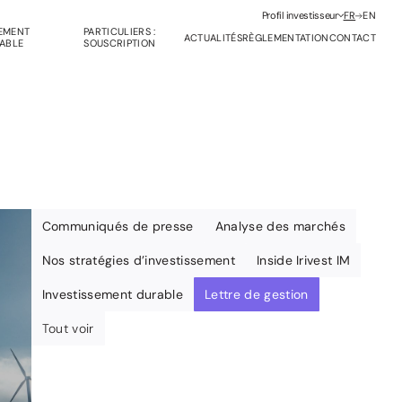
Profil investisseur
FR
EN
SEMENT
PARTICULIERS :
ACTUALITÉS
RÈGLEMENTATION
CONTACT
ABLE
SOUSCRIPTION
Communiqués de presse
Analyse des marchés
Nos stratégies d’investissement
Inside Irivest IM
Investissement durable
Lettre de gestion
anagement Company Services
Tout voir