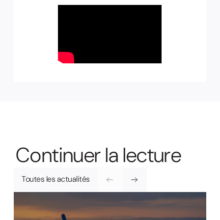
C
o
n
t
i
n
u
e
r
l
a
l
e
c
t
u
r
e
Toutes les actualités