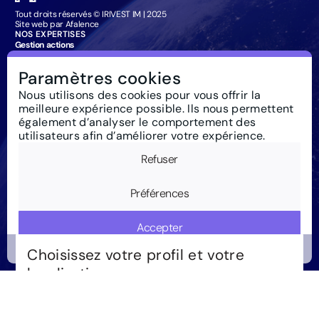
Tout droits réservés © IRIVEST IM | 2025
Site web par Afalence
NOS EXPERTISES
Gestion actions
Gestion obligataire
Management Company Services
Paramètres cookies
Particuliers : souscription
IRIVEST IM
Nous utilisons des cookies pour vous offrir la
À propos
meilleure expérience possible. Ils nous permettent
Investissement responsable
Actualités
également d’analyser le comportement des
Règlementation
utilisateurs afin d’améliorer votre expérience.
Nous contacter
Glossaire
Refuser
Newsletter
Mentions Légales
Cookies
Préférences
Accepter
Choisissez votre profil et votre
localisation
Fonctionnalités
Pays
Analyses
Marketing
Luxembourg
Suisse
Royaume-Uni
France