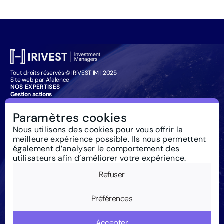
Tout droits réservés © IRIVEST IM | 2025
Site web par Afalence
NOS EXPERTISES
Gestion actions
Gestion obligataire
Management Company Services
Paramètres cookies
Particuliers : souscription
IRIVEST IM
Nous utilisons des cookies pour vous offrir la
À propos
meilleure expérience possible. Ils nous permettent
Investissement responsable
Actualités
également d’analyser le comportement des
Règlementation
utilisateurs afin d’améliorer votre expérience.
Nous contacter
Glossaire
Refuser
Newsletter
Mentions Légales
Cookies
Préférences
Accepter