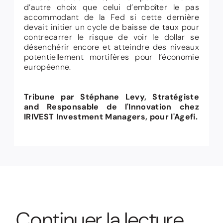
d’autre choix que celui d’emboîter le pas
accommodant de la Fed si cette dernière
devait initier un cycle de baisse de taux pour
contrecarrer le risque de voir le dollar se
désenchérir encore et atteindre des niveaux
potentiellement mortifères pour l’économie
européenne.
Tribune par Stéphane Levy, Stratégiste
and Responsable de l'Innovation chez
IRIVEST Investment Managers, pour
l'Agefi
.
C
o
n
t
i
n
u
e
r
l
a
l
e
c
t
u
r
e