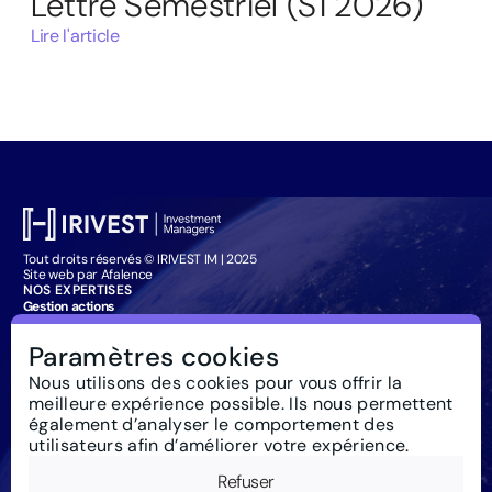
Lettre Semestriel (S1 2026)
Lire l'article
Tout droits réservés © IRIVEST IM | 2025
Site web par Afalence
NOS EXPERTISES
Gestion actions
Gestion obligataire
Management Company Services
Paramètres cookies
Particuliers : souscription
IRIVEST IM
Nous utilisons des cookies pour vous offrir la
À propos
meilleure expérience possible. Ils nous permettent
Investissement responsable
Actualités
également d’analyser le comportement des
Règlementation
utilisateurs afin d’améliorer votre expérience.
Nous contacter
Glossaire
Refuser
Newsletter