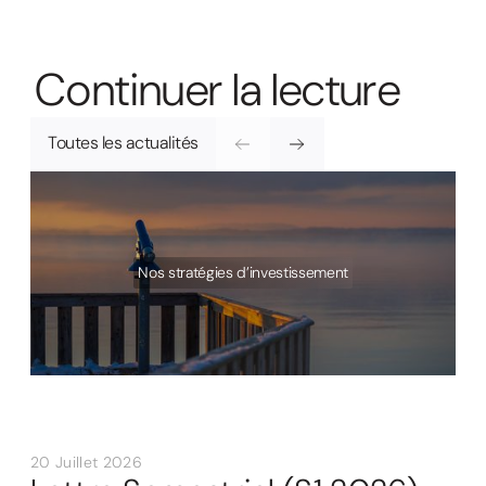
C
o
n
t
i
n
u
e
r
l
a
l
e
c
t
u
r
e
Toutes les actualités
Nos stratégies d’investissement
20 Juillet 2026