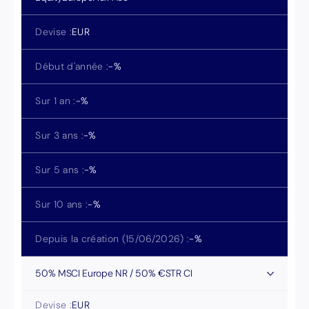
Devise :
EUR
Début d'année :
-
%
Sur 1 an :
-
%
Sur 3 ans :
-
%
Sur 5 ans :
-
%
Sur 10 ans :
-
%
Depuis la création (
15/06/2026
) :
-
%
50% MSCI Europe NR / 50% €STR CI
Devise :
EUR