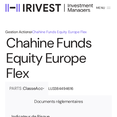
MENU
FERMER
Gestion Actions
Chahine Funds Equity Europe Flex
C
h
a
h
i
n
e
F
u
n
d
s
E
q
u
i
t
y
E
u
r
o
p
e
F
l
e
x
PARTS :
Classe
Acc
LU3384494616
Documents réglementaires
Indicateur de Risque