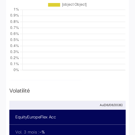
Volatilité
Aucune donnée disponible
Au
(
06/08/2026
)
EquityEuropeFlex
Acc
Vol. 3 mois :
-
%