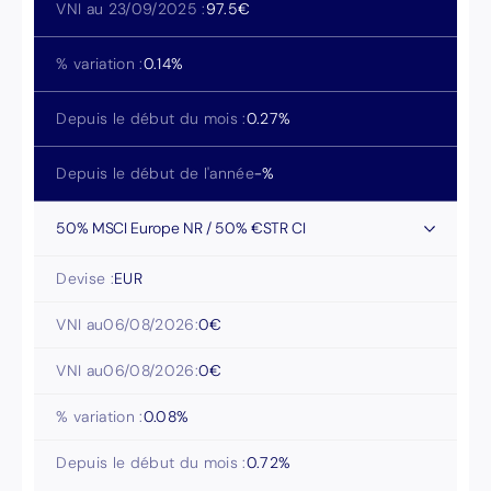
VNI au 23/09/2025 :
97.5
€
% variation :
0.14
%
Depuis le début du mois :
0.27
%
Depuis le début de l'année
-
%
50% MSCI Europe NR / 50% €STR CI
Devise :
EUR
VNI au
06/08/2026
:
0
€
VNI au
06/08/2026
:
0
€
% variation :
0.08
%
Depuis le début du mois :
0.72
%