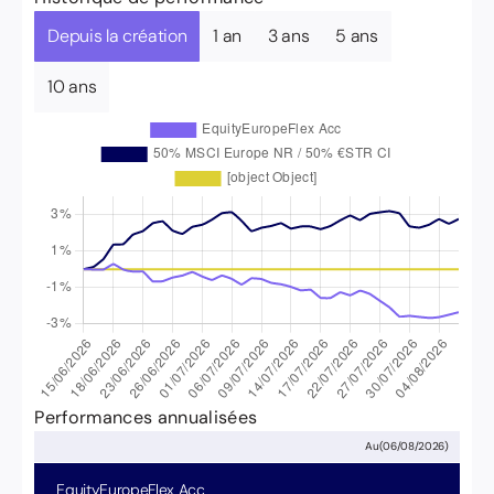
Depuis la création
1 an
3 ans
5 ans
10 ans
Performances annualisées
Au
(
06/08/2026
)
EquityEuropeFlex
Acc