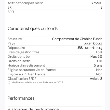
Actif net compartiment
6.75
M€
SRI
3
SRRI
-
Caractéristiques du fonds
Structure
Compartiment de Chahine Funds
Pays
Luxembourg
Dépositaire
UBS Luxembourg
Frais de gestion fixes
1.5
%
Droits d'entrée
Max 5
%
Droits de sortie
0
%
Horizon d'investissement
5 ans
Eligible assurance vie en France
Non
Eligible au PEA en France
Non
Classification SFDR
Article 8
(1) Labellisation valable jusqu’au 31 décembre 2028.
Performances
Historique de performance