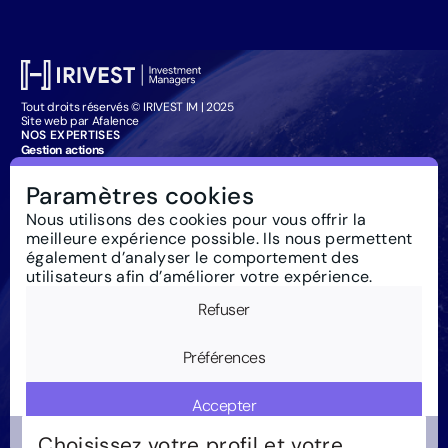
Tout droits réservés © IRIVEST IM | 2025
Site web par Afalence
NOS EXPERTISES
Gestion actions
Gestion obligataire
Management Company Services
Paramètres cookies
Particuliers : souscription
IRIVEST IM
Nous utilisons des cookies pour vous offrir la
À propos
meilleure expérience possible. Ils nous permettent
Investissement responsable
Actualités
également d’analyser le comportement des
Règlementation
utilisateurs afin d’améliorer votre expérience.
Nous contacter
Glossaire
Refuser
Newsletter
Mentions Légales
Cookies
Préférences
Accepter
Choisissez votre profil et votre