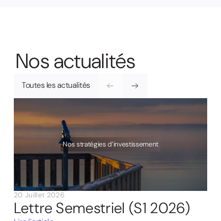
N
o
s
a
c
t
u
a
l
i
t
é
s
Toutes les actualités
Nos stratégies d’investissement
20 Juillet 2026
Lettre Semestriel (S1 2026)