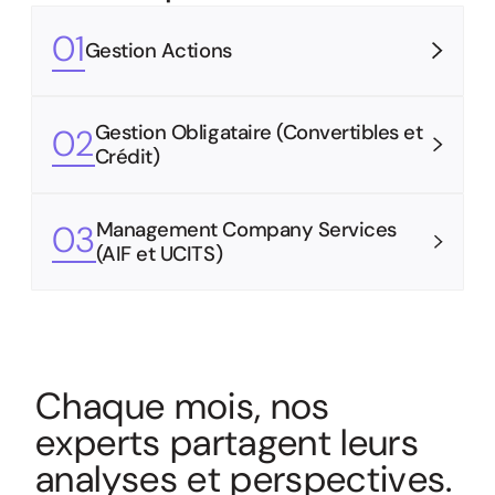
01
Gestion Actions
Gestion Obligataire (Convertibles et
02
Crédit)
Management Company Services
03
(AIF et UCITS)
C
h
a
q
u
e
m
o
i
s
,
n
o
s
e
x
p
e
r
t
s
p
a
r
t
a
g
e
n
t
l
e
u
r
s
a
n
a
l
y
s
e
s
e
t
p
e
r
s
p
e
c
t
i
v
e
s
.