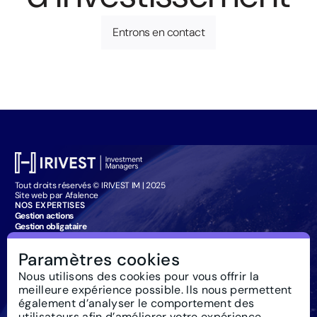
Entrons en contact
Tout droits réservés © IRIVEST IM | 2025
Site web par Afalence
NOS EXPERTISES
Gestion actions
Gestion obligataire
Management Company Services
Particuliers : souscription
Paramètres cookies
IRIVEST IM
À propos
Nous utilisons des cookies pour vous offrir la
Investissement
meilleure expérience possible. Ils nous permettent
responsable
Actualités
également d’analyser le comportement des
Règlementation
utilisateurs afin d’améliorer votre expérience.