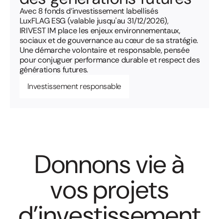
Avec 8 fonds d’investissement labellisés
LuxFLAG ESG (valable jusqu'au 31/12/2026),
IRIVEST IM place les enjeux environnementaux,
sociaux et de gouvernance au cœur de sa stratégie.
Une démarche volontaire et responsable, pensée
pour conjuguer performance durable et respect des
générations futures.
Investissement responsable
D
o
n
n
o
n
s
v
i
e
à
v
o
s
p
r
o
j
e
t
s
d
’
i
n
v
e
s
t
i
s
s
e
m
e
n
t