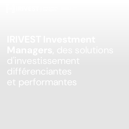
MENU
FERMER
I
R
I
V
E
S
T
I
n
v
e
s
t
m
e
n
t
M
a
n
a
g
e
r
s
,
d
e
s
s
o
l
u
t
i
o
n
s
d
'
i
n
v
e
s
t
i
s
s
e
m
e
n
t
d
i
f
f
é
r
e
n
c
i
a
n
t
e
s
e
t
p
e
r
f
o
r
m
a
n
t
e
s