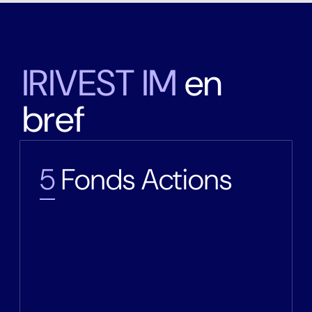
I
R
I
V
E
S
T
I
M
e
n
b
r
e
f
5
Fonds Actions