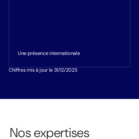
Une présence internationale
Chiffres mis à jour le 31/12/2025
N
o
s
e
x
p
e
r
t
i
s
e
s