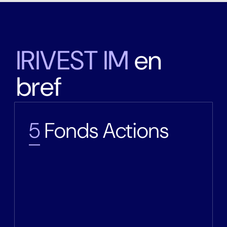
I
R
I
V
E
S
T
I
M
e
n
b
r
e
f
5
Fonds Actions