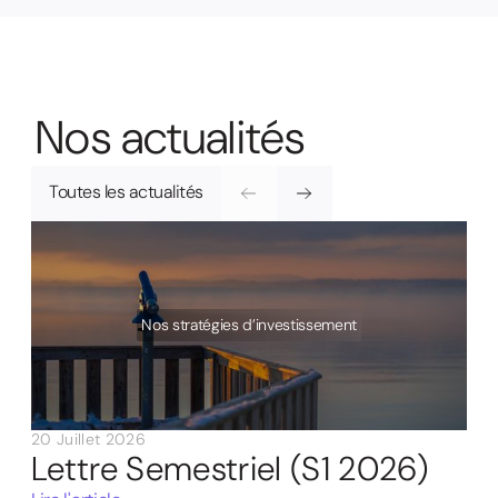
N
o
s
a
c
t
u
a
l
i
t
é
s
Toutes les actualités
Nos stratégies d’investissement
20 Juillet 2026
Lettre Semestriel (S1 2026)