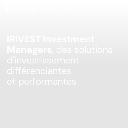
MENU
FERMER
I
R
I
V
E
S
T
I
n
v
e
s
t
m
e
n
t
M
a
n
a
g
e
r
s
,
d
e
s
s
o
l
u
t
i
o
n
s
d
'
i
n
v
e
s
t
i
s
s
e
m
e
n
t
d
i
f
f
é
r
e
n
c
i
a
n
t
e
s
e
t
p
e
r
f
o
r
m
a
n
t
e
s