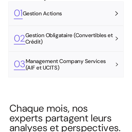
01
Gestion Actions
Gestion Obligataire (Convertibles et
02
Crédit)
Management Company Services
03
(AIF et UCITS)
C
h
a
q
u
e
m
o
i
s
,
n
o
s
e
x
p
e
r
t
s
p
a
r
t
a
g
e
n
t
l
e
u
r
s
a
n
a
l
y
s
e
s
e
t
p
e
r
s
p
e
c
t
i
v
e
s
.