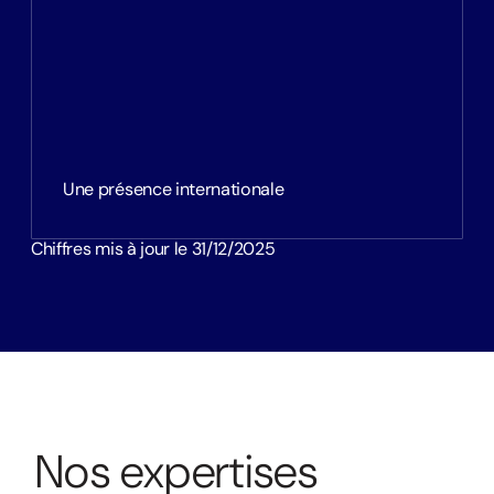
Une présence internationale
Chiffres mis à jour le 31/12/2025
N
o
s
e
x
p
e
r
t
i
s
e
s