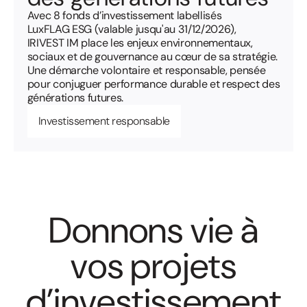
Avec 8 fonds d’investissement labellisés
LuxFLAG ESG (valable jusqu'au 31/12/2026),
IRIVEST IM place les enjeux environnementaux,
sociaux et de gouvernance au cœur de sa stratégie.
Une démarche volontaire et responsable, pensée
pour conjuguer performance durable et respect des
générations futures.
Investissement responsable
D
o
n
n
o
n
s
v
i
e
à
v
o
s
p
r
o
j
e
t
s
d
’
i
n
v
e
s
t
i
s
s
e
m
e
n
t