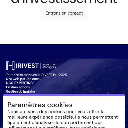
Entrons en contact
Tout droits réservés © IRIVEST IM | 2025
Site web par Afalence
NOS EXPERTISES
Gestion actions
Gestion obligataire
Management Company Services
Particuliers : souscription
Paramètres cookies
IRIVEST IM
À propos
Nous utilisons des cookies pour vous offrir la
Investissement
meilleure expérience possible. Ils nous permettent
responsable
Actualités
également d’analyser le comportement des
Règlementation
utilisateurs afin d’améliorer votre expérience.